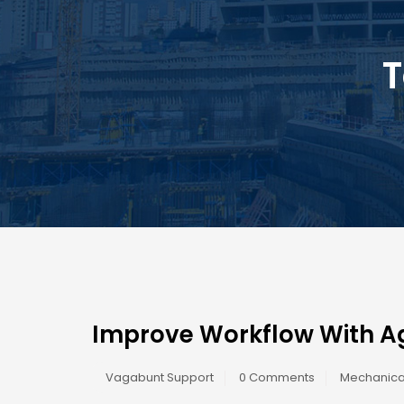
T
Improve Workflow With Ag
Vagabunt Support
0 Comments
Mechanica