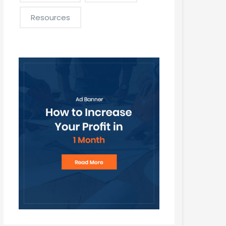
Resources
etzt Angebot anfordern
0 49 55 - 99 70 01
ordern Sie noch heute Ihr kostenloses und
nverbindliches Angebot an.
Angebot Anfordern