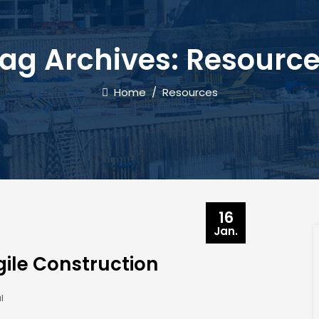
ag Archives:
Resourc
Home
/
Resources
16
Jan.
ile Construction
l